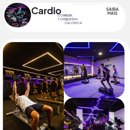
Cardio
SAIBA
MAIS
CORPO
ALTA
TODO
QUEIMA
CALÓRICA