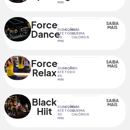
MIN
Force
SAIBA
MAIS
DURAÇÃO
CORPO
ALTA
Dance​
ATÉ
TODO
QUEIMA
60
CALÓRICA
MIN
Force
SAIBA
MAIS
DURAÇÃO
CORPO
Relax
ATÉ
TODO
45
MIN
Black
SAIBA
MAIS
DURAÇÃO
CORPO
ALTA
Hiit
ATÉ
TODO
QUEIMA
30
CALÓRICA
MIN