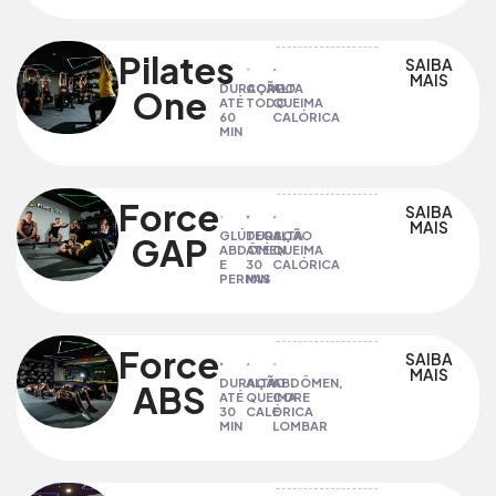
Pilates
SAIBA
MAIS
DURAÇÃO
CORPO
ALTA
One
ATÉ
TODO
QUEIMA
60
CALÓRICA
MIN
Force
SAIBA
MAIS
GLÚTEOS,
DURAÇÃO
ALTA
GAP
ABDÔMEN
ATÉ
QUEIMA
E
30
CALÓRICA
PERNAS
MIN
Force
SAIBA
MAIS
DURAÇÃO
ALTA
ABDÔMEN,
ABS
ATÉ
QUEIMA
CORE
30
CALÓRICA
E
MIN
LOMBAR