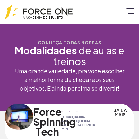
CONHEÇA TODAS NOSSAS
Modalidades
de aulas e
treinos
Uma grande variedade, pra você escolher
a melhor forma de chegar aos seus
objetivos. E ainda por cima se divertir!
Force
SAIBA
MAIS
DURAÇÃO
CORPO
ALTA
Spinning
ATÉ
TODO
QUEIMA
30
CALÓRICA
Tech
MIN