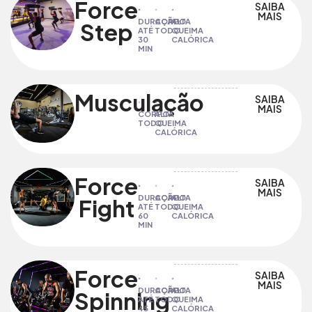
Force
SAIBA
MAIS
DURAÇÃO
CORPO
ALTA
Step​
ATÉ
TODO
QUEIMA
30
CALÓRICA
MIN
Musculação
SAIBA
MAIS
CORPO
ALTA
TODO
QUEIMA
CALÓRICA
Force
SAIBA
MAIS
DURAÇÃO
CORPO
ALTA
Fight​
ATÉ
TODO
QUEIMA
60
CALÓRICA
MIN
Force
SAIBA
MAIS
DURAÇÃO
CORPO
ALTA
Spinning​
ATÉ
TODO
QUEIMA
45
CALÓRICA