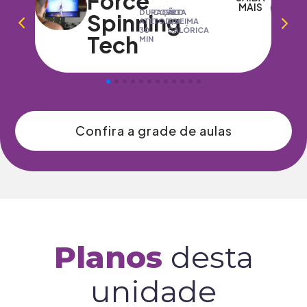
Force
AIS
MAIS
DURAÇÃO
CORPO
Relax
ATÉ
TODO
45
MIN
Confira a grade de aulas
Planos
desta
unidade