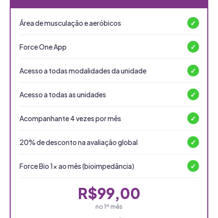
Área de musculação e aeróbicos
✓
Force One App
✓
Acesso a todas modalidades da unidade
✓
Acesso a todas as unidades
✓
Acompanhante 4 vezes por mês
✓
20% de desconto na avaliação global
✓
Force Bio 1x ao mês (bioimpedância)
✓
R$99,00
no 1º mês