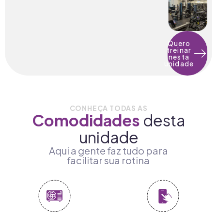
Quero
treinar
nesta
unidade
CONHEÇA TODAS AS
Comodidades
desta
unidade
Aqui a gente faz tudo para
facilitar sua rotina