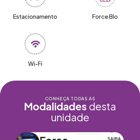
Estacionamento
Force BIo
Wi-Fi
CONHEÇA TODAS AS
Modalidades
desta
unidade
IBA
SAIBA