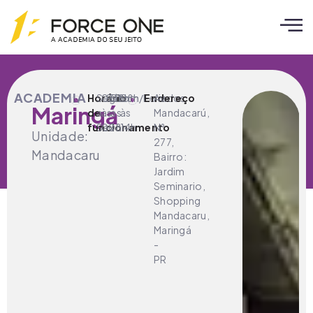
ACADEMIA
Horário
Seg
05h
Sáb
08h
Dom/Feriados
08h
Endereço
Av.
Maringá
de
a
às
às
às
Mandacarú,
funcionamento
Sex
00h
18h
14h
N°
Unidade:
277,
Mandacaru
Bairro:
Jardim
Seminario,
Shopping
Mandacaru,
Maringá
-
PR