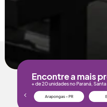
Encontre a mais p
+ de 20 unidades no Paraná, Santa
atuba – SP
Arapongas – PR