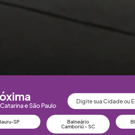
róxima
 Catarina e São Paulo
Bauru-SP
Balneário
B
Camboriú – SC