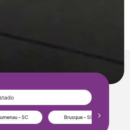
lumenau – SC
Brusque – SC